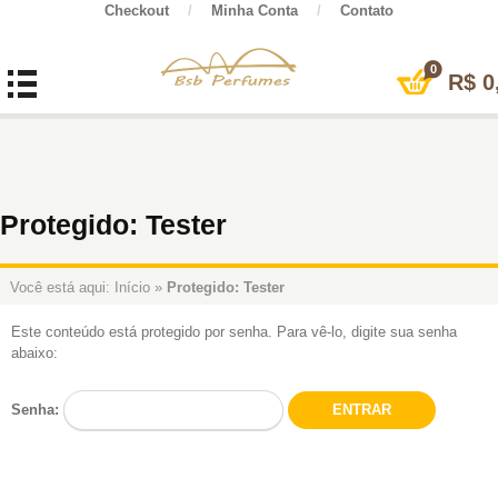
Checkout
/
Minha Conta
/
Contato
0
R$
0
Protegido: Tester
Você está aqui:
Início
»
Protegido: Tester
Este conteúdo está protegido por senha. Para vê-lo, digite sua senha
abaixo:
Senha: