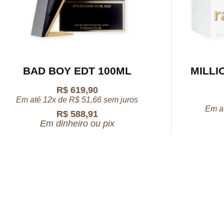
BAD BOY EDT 100ML
MILLI
R$
619,90
Em até 12x de
R$
51,66
sem juros
Em a
R$
588,91
Em dinheiro ou pix