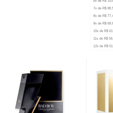
6x de
R$
103
7x de
R$
88,
8x de
R$
77,
9x de
R$
68,
10x de
R$
61
11x de
R$
56
12x de
R$
51