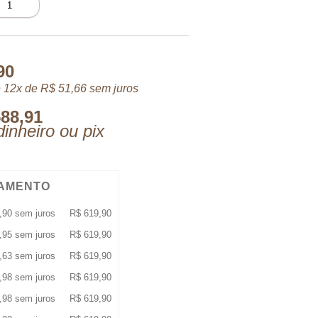
DT
00
L
uantidade
90
 12x de
R$
51,66
sem juros
88,91
inheiro ou pix
AMENTO
,90
sem juros
R$
619,90
,95
sem juros
R$
619,90
,63
sem juros
R$
619,90
,98
sem juros
R$
619,90
,98
sem juros
R$
619,90