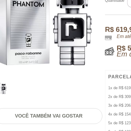
Quantidade
E
1
M
q
R$
619,
Em até
R$
5
Em d
PARCEL
1x de
R$
619
2x de
R$
309
3x de
R$
206
4x de
R$
154
VOCÊ TAMBÉM VAI GOSTAR
5x de
R$
123