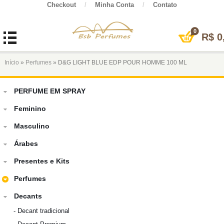
Checkout
/
Minha Conta
/
Contato
0
R$
0
Início
»
Perfumes
» D&G LIGHT BLUE EDP POUR HOMME 100 ML
PERFUME EM SPRAY
Feminino
Masculino
Árabes
Presentes e Kits
Perfumes
Decants
-
Decant tradicional