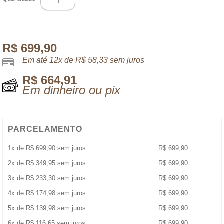
LIGHT
BLUE
EDP
POUR
HOMME
R$
699,90
100
Em até 12x de
R$
58,33
sem juros
ML
quantidade
R$
664,91
Em dinheiro ou pix
PARCELAMENTO
1x de
R$
699,90
sem juros
R$
699,90
2x de
R$
349,95
sem juros
R$
699,90
3x de
R$
233,30
sem juros
R$
699,90
4x de
R$
174,98
sem juros
R$
699,90
5x de
R$
139,98
sem juros
R$
699,90
6x de
R$
116,65
sem juros
R$
699,90