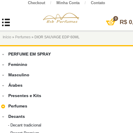
Checkout
/
Minha Conta
/
Contato
0
R$
0
Início
»
Perfumes
» DIOR SAUVAGE EDP 60ML
PERFUME EM SPRAY
Feminino
Masculino
Árabes
Presentes e Kits
Perfumes
Decants
-
Decant tradicional