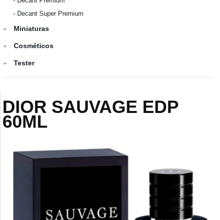
-
Decant Premium
-
Decant Super Premium
Miniaturas
Cosméticos
Tester
DIOR SAUVAGE EDP
60ML