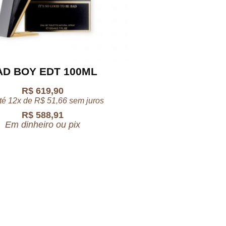
AD BOY EDT 100ML
R$
619,90
té 12x de
R$
51,66
sem juros
R$
588,91
Em dinheiro ou pix