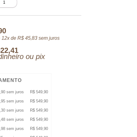
EN
EROES
DT
0ML
uantidade
90
 12x de
R$
45,83
sem juros
22,41
inheiro ou pix
AMENTO
,90
sem juros
R$
549,90
,95
sem juros
R$
549,90
,30
sem juros
R$
549,90
,48
sem juros
R$
549,90
,98
sem juros
R$
549,90