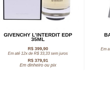
GIVENCHY L’INTERDIT EDP
B
35ML
R$
399,90
Em a
Em até 12x de
R$
33,33
sem juros
R$
379,91
Em dinheiro ou pix