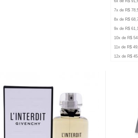
6x de
R$
91,
7x de
R$
78,
8x de
R$
68,
9x de
R$
61,
10x de
R$
54
11x de
R$
49
12x de
R$
45