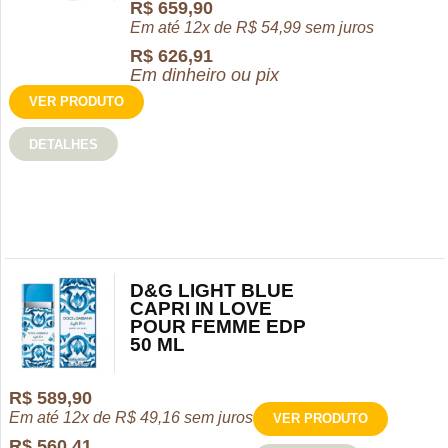
R$
659,90
Em até 12x de
R$
54,99
sem juros
R$
626,91
Em dinheiro ou pix
VER PRODUTO
DETALHES
D&G LIGHT BLUE
CAPRI IN LOVE
POUR FEMME EDP
50 ML
R$
589,90
Em até 12x de
R$
49,16
sem juros
VER PRODUTO
R$
560,41