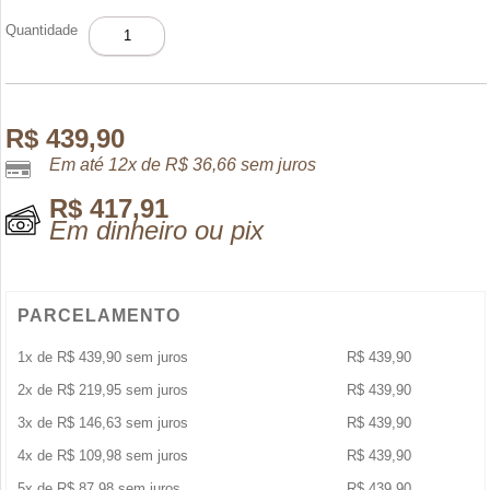
ARMAF
Quantidade
CLUB
DE
NUIT
INTENSE
MAN
R$
439,90
EDT
Em até 12x de
R$
36,66
sem juros
105ML
quantidade
R$
417,91
Em dinheiro ou pix
PARCELAMENTO
1x de
R$
439,90
sem juros
R$
439,90
2x de
R$
219,95
sem juros
R$
439,90
3x de
R$
146,63
sem juros
R$
439,90
4x de
R$
109,98
sem juros
R$
439,90
5x de
R$
87,98
sem juros
R$
439,90