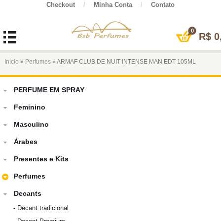
Checkout
/
Minha Conta
/
Contato
0
R$
0
Início
»
Perfumes
» ARMAF CLUB DE NUIT INTENSE MAN EDT 105ML
PERFUME EM SPRAY
Feminino
Masculino
Árabes
Presentes e Kits
Perfumes
Decants
-
Decant tradicional