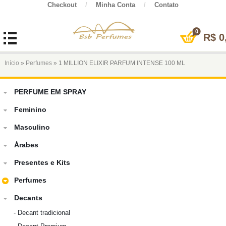
Checkout
/
Minha Conta
/
Contato
0
R$
0
Início
»
Perfumes
» 1 MILLION ELIXIR PARFUM INTENSE 100 ML
PERFUME EM SPRAY
Feminino
Masculino
Árabes
Presentes e Kits
Perfumes
Decants
-
Decant tradicional