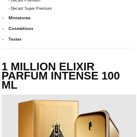
-
Decant Premium
-
Decant Super Premium
Miniaturas
Cosméticos
Tester
1 MILLION ELIXIR
PARFUM INTENSE 100
ML