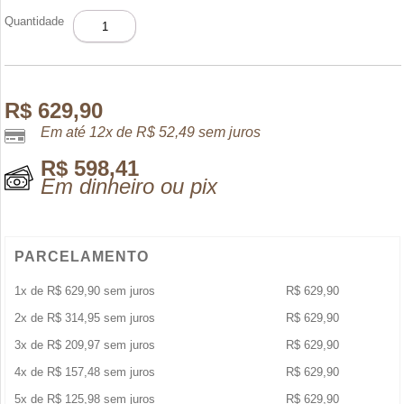
1
Quantidade
MILLION
ELIXIR
PARFUM
INTENSE
100
R$
629,90
ML
Em até 12x de
R$
52,49
sem juros
quantidade
R$
598,41
Em dinheiro ou pix
PARCELAMENTO
1x de
R$
629,90
sem juros
R$
629,90
2x de
R$
314,95
sem juros
R$
629,90
3x de
R$
209,97
sem juros
R$
629,90
4x de
R$
157,48
sem juros
R$
629,90
5x de
R$
125,98
sem juros
R$
629,90