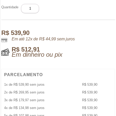
VALENTINO
Quantidade
DONNA
BORN
IN
ROMA
INTENSE
R$
539,90
EDP
Em até 12x de
R$
44,99
sem juros
30ML
quantidade
R$
512,91
Em dinheiro ou pix
PARCELAMENTO
1x de
R$
539,90
sem juros
R$
539,90
2x de
R$
269,95
sem juros
R$
539,90
3x de
R$
179,97
sem juros
R$
539,90
4x de
R$
134,98
sem juros
R$
539,90
5x de
R$
107,98
sem juros
R$
539,90