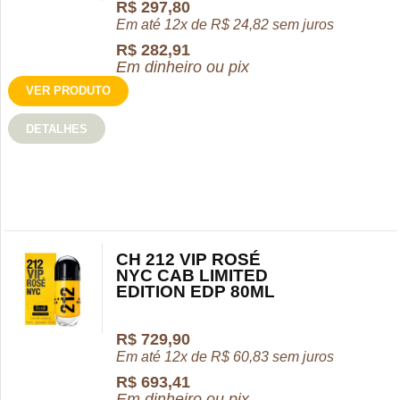
R$
297,80
Em até 12x de
R$
24,82
sem juros
R$
282,91
Em dinheiro ou pix
VER PRODUTO
DETALHES
CH 212 VIP ROSÉ
NYC CAB LIMITED
EDITION EDP 80ML
R$
729,90
Em até 12x de
R$
60,83
sem juros
R$
693,41
Em dinheiro ou pix