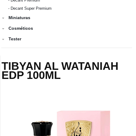
-
Decant Premium
-
Decant Super Premium
Miniaturas
Cosméticos
Tester
TIBYAN AL WATANIAH
EDP 100ML