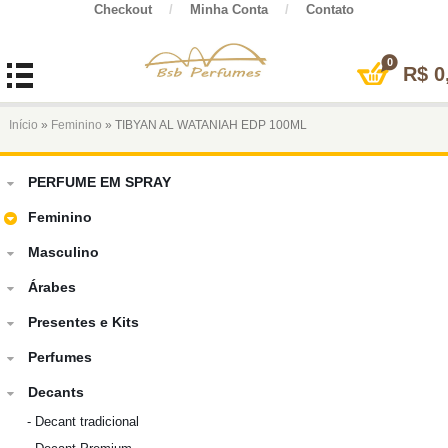
Checkout
/
Minha Conta
/
Contato
0
R$
0
Início
»
Feminino
» TIBYAN AL WATANIAH EDP 100ML
PERFUME EM SPRAY
Feminino
Masculino
Árabes
Presentes e Kits
Perfumes
Decants
-
Decant tradicional