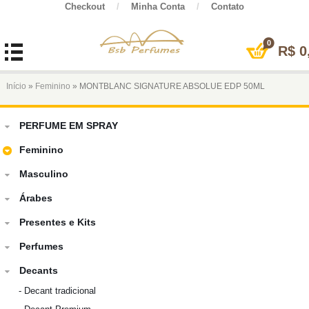
Checkout
/
Minha Conta
/
Contato
0
R$
0
Início
»
Feminino
» MONTBLANC SIGNATURE ABSOLUE EDP 50ML
PERFUME EM SPRAY
Feminino
Masculino
Árabes
Presentes e Kits
Perfumes
Decants
-
Decant tradicional