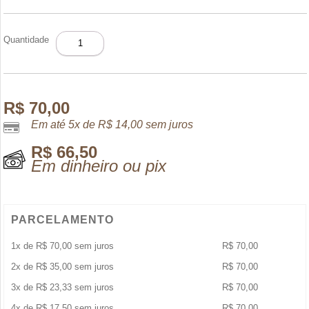
MINIATURA
Quantidade
JEAN
PAUL
SCANDAL
POUR
HOMME
R$
70,00
EDT
Em até 5x de
R$
14,00
sem juros
7ML
quantidade
R$
66,50
Em dinheiro ou pix
PARCELAMENTO
1x de
R$
70,00
sem juros
R$
70,00
2x de
R$
35,00
sem juros
R$
70,00
3x de
R$
23,33
sem juros
R$
70,00
4x de
R$
17,50
sem juros
R$
70,00