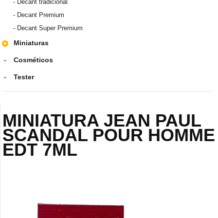
-
Decant tradicional
-
Decant Premium
-
Decant Super Premium
Miniaturas
Cosméticos
Tester
MINIATURA JEAN PAUL
SCANDAL POUR HOMME
EDT 7ML