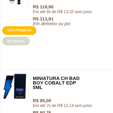
R$
119,90
Em até 9x de
R$
13,32
sem juros
R$
113,91
Em dinheiro ou pix
VER PRODUTO
DETALHES
MINIATURA CH BAD
BOY COBALT EDP
5ML
R$
85,00
Em até 7x de
R$
12,14
sem juros
R$
80,75