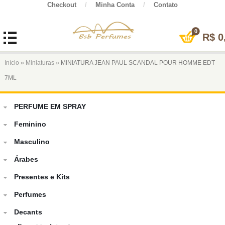
Checkout
/
Minha Conta
/
Contato
0
R$
0
Início
»
Miniaturas
» MINIATURA JEAN PAUL SCANDAL POUR HOMME EDT
7ML
PERFUME EM SPRAY
Feminino
Masculino
Árabes
Presentes e Kits
Perfumes
Decants