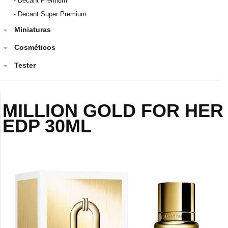
-
Decant Premium
-
Decant Super Premium
Miniaturas
Cosméticos
Tester
MILLION GOLD FOR HER
EDP 30ML