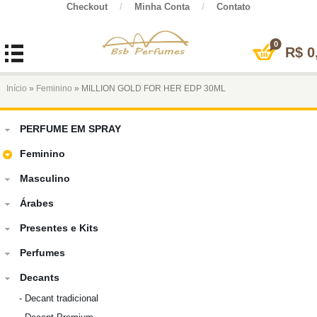
Checkout
/
Minha Conta
/
Contato
0
R$
0
Início
»
Feminino
» MILLION GOLD FOR HER EDP 30ML
PERFUME EM SPRAY
Feminino
Masculino
Árabes
Presentes e Kits
Perfumes
Decants
-
Decant tradicional