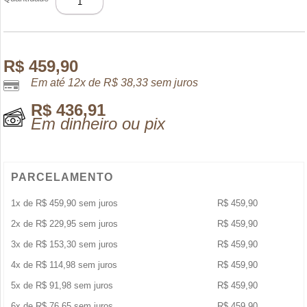
GOLD
FOR
HER
EDP
30ML
R$
459,90
quantidade
Em até 12x de
R$
38,33
sem juros
R$
436,91
Em dinheiro ou pix
PARCELAMENTO
1x de
R$
459,90
sem juros
R$
459,90
2x de
R$
229,95
sem juros
R$
459,90
3x de
R$
153,30
sem juros
R$
459,90
4x de
R$
114,98
sem juros
R$
459,90
5x de
R$
91,98
sem juros
R$
459,90
6x de
R$
76,65
sem juros
R$
459,90