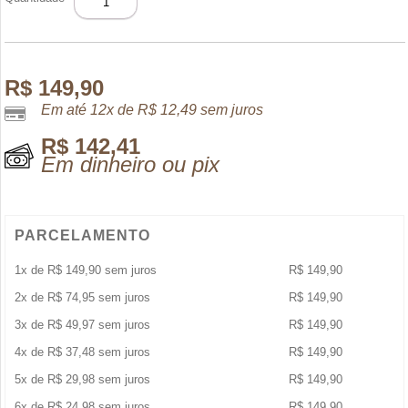
OUD
AMBER
ROUGE
EDP
100ML
R$
149,90
quantidade
Em até 12x de
R$
12,49
sem juros
R$
142,41
Em dinheiro ou pix
PARCELAMENTO
1x de
R$
149,90
sem juros
R$
149,90
2x de
R$
74,95
sem juros
R$
149,90
3x de
R$
49,97
sem juros
R$
149,90
4x de
R$
37,48
sem juros
R$
149,90
5x de
R$
29,98
sem juros
R$
149,90
6x de
R$
24,98
sem juros
R$
149,90