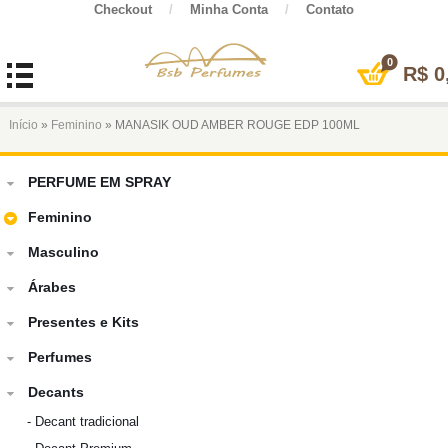
Checkout
/
Minha Conta
/
Contato
0
R$
0
Início
»
Feminino
» MANASIK OUD AMBER ROUGE EDP 100ML
PERFUME EM SPRAY
Feminino
Masculino
Árabes
Presentes e Kits
Perfumes
Decants
-
Decant tradicional