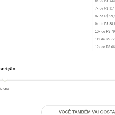
6x de
R$
133
7x de
R$
114
8x de
R$
99,
9x de
R$
88,
10x de
R$
79
11x de
R$
72
12x de
R$
66
scrição
icional
VOCÊ TAMBÉM VAI GOST