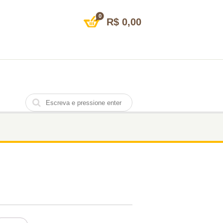
0
R$
0,00
SL