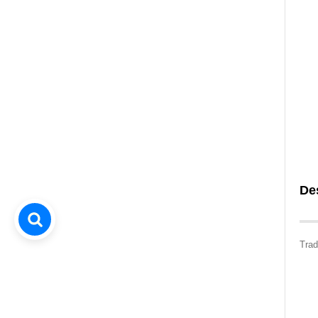
De
Trad