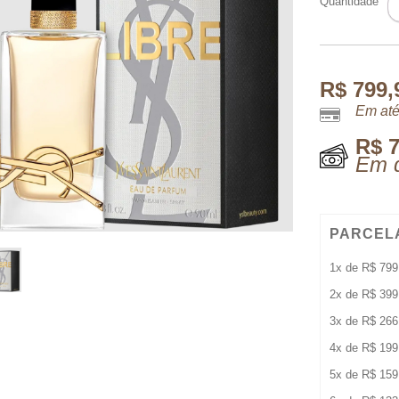
Quantidade
L
E
9
M
q
R$
799,
Em até
R$
7
Em d
PARCEL
1x de
R$
799
2x de
R$
399
3x de
R$
266
4x de
R$
199
5x de
R$
159