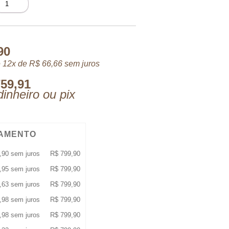
IBRE
DP
0
L
uantidade
90
 12x de
R$
66,66
sem juros
59,91
inheiro ou pix
AMENTO
,90
sem juros
R$
799,90
,95
sem juros
R$
799,90
,63
sem juros
R$
799,90
,98
sem juros
R$
799,90
,98
sem juros
R$
799,90