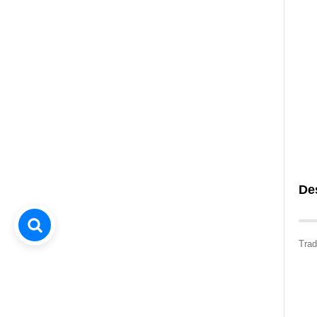
De
Trad