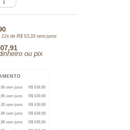
ILLION
DP
0
L
uantidade
90
 12x de
R$
53,33
sem juros
07,91
inheiro ou pix
AMENTO
,90
sem juros
R$
639,90
,95
sem juros
R$
639,90
,30
sem juros
R$
639,90
,98
sem juros
R$
639,90
,98
sem juros
R$
639,90