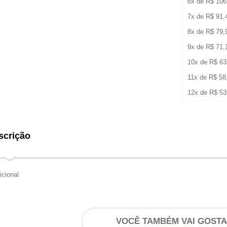
6x de
R$
106
7x de
R$
91,
8x de
R$
79,
9x de
R$
71,
10x de
R$
63
11x de
R$
58
12x de
R$
53
scrição
icional
VOCÊ TAMBÉM VAI GOST