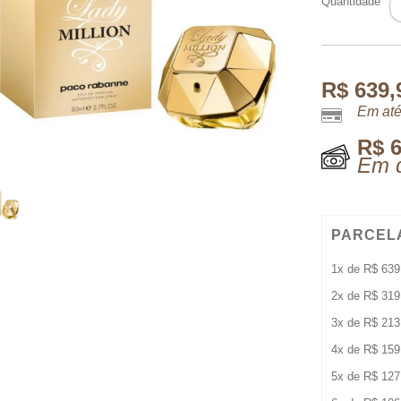
Quantidade
M
E
8
M
q
R$
639,
Em até
R$
6
Em d
PARCEL
1x de
R$
639
2x de
R$
319
3x de
R$
213
4x de
R$
159
5x de
R$
127