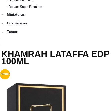
-
Decant Premium
-
Decant Super Premium
Miniaturas
Cosméticos
Tester
KHAMRAH LATAFFA EDP
100ML
Oferta!