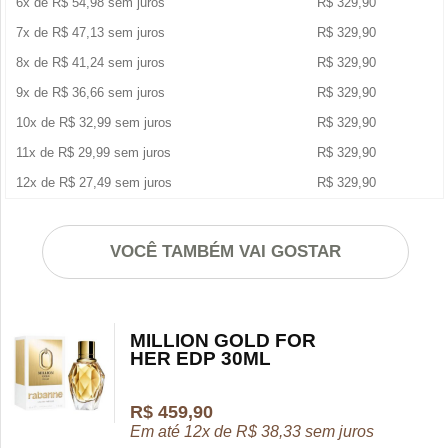
6x de
R$
54,98
sem juros
R$
329,90
7x de
R$
47,13
sem juros
R$
329,90
8x de
R$
41,24
sem juros
R$
329,90
9x de
R$
36,66
sem juros
R$
329,90
10x de
R$
32,99
sem juros
R$
329,90
11x de
R$
29,99
sem juros
R$
329,90
12x de
R$
27,49
sem juros
R$
329,90
VOCÊ TAMBÉM VAI GOSTAR
MILLION GOLD FOR
HER EDP 30ML
R$
459,90
Em até 12x de
R$
38,33
sem juros