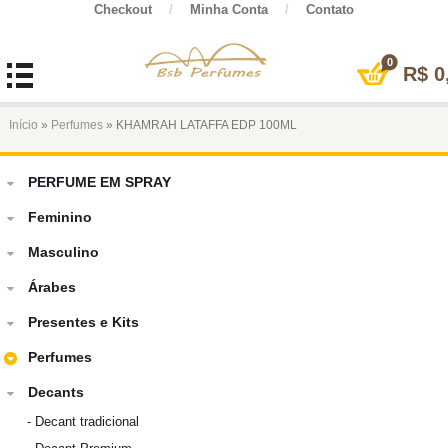
Checkout
/
Minha Conta
/
Contato
0
R$
0
Início
»
Perfumes
» KHAMRAH LATAFFA EDP 100ML
PERFUME EM SPRAY
Feminino
Masculino
Árabes
Presentes e Kits
Perfumes
Decants
-
Decant tradicional