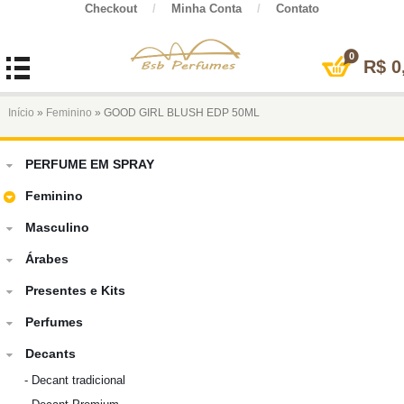
Checkout
/
Minha Conta
/
Contato
0
R$
0
Início
»
Feminino
» GOOD GIRL BLUSH EDP 50ML
PERFUME EM SPRAY
Feminino
Masculino
Árabes
Presentes e Kits
Perfumes
Decants
-
Decant tradicional