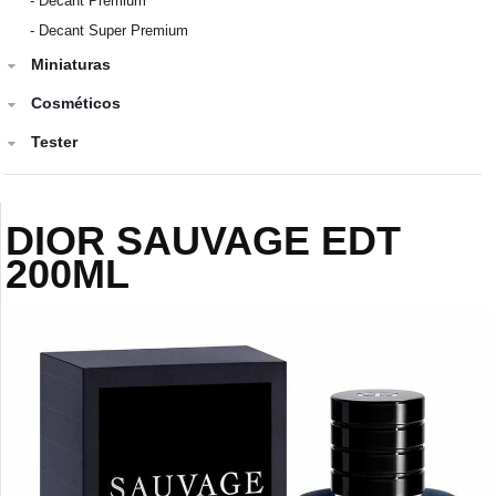
-
Decant Premium
-
Decant Super Premium
Miniaturas
Cosméticos
Tester
DIOR SAUVAGE EDT
200ML