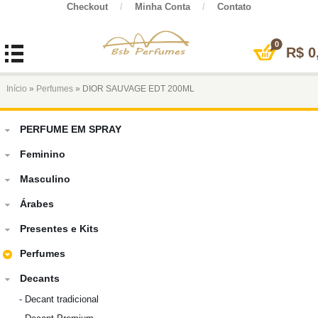
Checkout
/
Minha Conta
/
Contato
0
R$
0
Início
»
Perfumes
» DIOR SAUVAGE EDT 200ML
PERFUME EM SPRAY
Feminino
Masculino
Árabes
Presentes e Kits
Perfumes
Decants
-
Decant tradicional