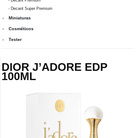
-
Decant Premium
-
Decant Super Premium
Miniaturas
Cosméticos
Tester
DIOR J’ADORE EDP
100ML