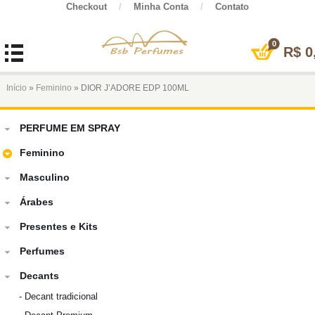
Checkout
/
Minha Conta
/
Contato
0
R$
0
Início
»
Feminino
» DIOR J’ADORE EDP 100ML
PERFUME EM SPRAY
Feminino
Masculino
Árabes
Presentes e Kits
Perfumes
Decants
-
Decant tradicional