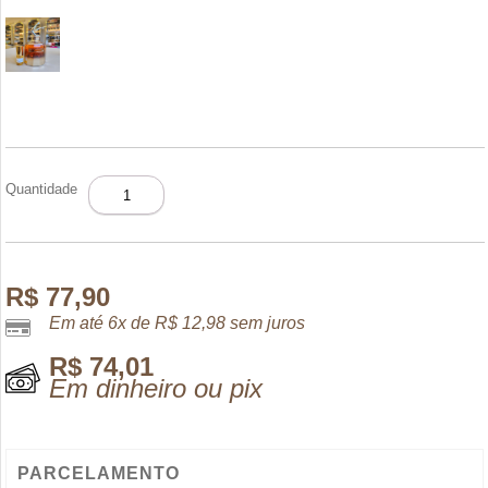
DECANT
Quantidade
SCANDAL
ABSOLU
POUR
FEMME
5ML
R$
77,90
quantidade
Em até 6x de
R$
12,98
sem juros
R$
74,01
Em dinheiro ou pix
PARCELAMENTO