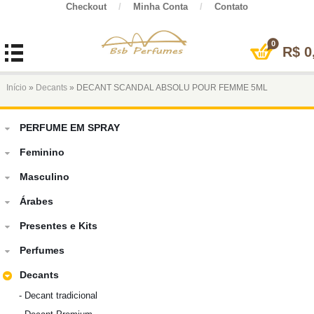
Checkout
/
Minha Conta
/
Contato
0
R$
0
Início
»
Decants
» DECANT SCANDAL ABSOLU POUR FEMME 5ML
PERFUME EM SPRAY
Feminino
Masculino
Árabes
Presentes e Kits
Perfumes
Decants
-
Decant tradicional