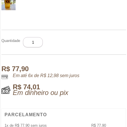
DECANT
Quantidade
1
MILLION
ROYAL
5
ML
R$
77,90
quantidade
Em até 6x de
R$
12,98
sem juros
R$
74,01
Em dinheiro ou pix
PARCELAMENTO
1x de
R$
77,90
sem juros
R$
77,90