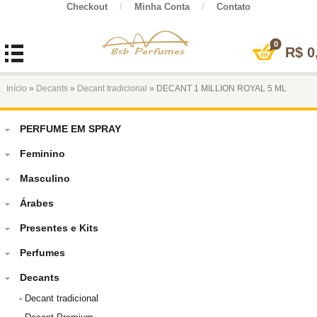
Checkout
/
Minha Conta
/
Contato
0
R$
0
Início
»
Decants
»
Decant tradicional
» DECANT 1 MILLION ROYAL 5 ML
PERFUME EM SPRAY
Feminino
Masculino
Árabes
Presentes e Kits
Perfumes
Decants
-
Decant tradicional