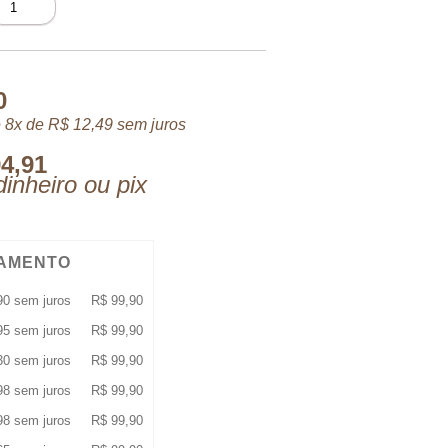
LLURE
OMME
PORT
XTREME
ML
0
uantidade
 8x de
R$
12,49
sem juros
4,91
inheiro ou pix
AMENTO
90
sem juros
R$
99,90
95
sem juros
R$
99,90
30
sem juros
R$
99,90
98
sem juros
R$
99,90
98
sem juros
R$
99,90