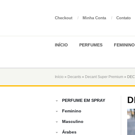
Checkout
/
Minha Conta
/
Contato
INÍCIO
PERFUMES
FEMININO
Início
»
Decants
»
Decant Super Premium
» DEC
D
PERFUME EM SPRAY
Feminino
Masculino
Árabes