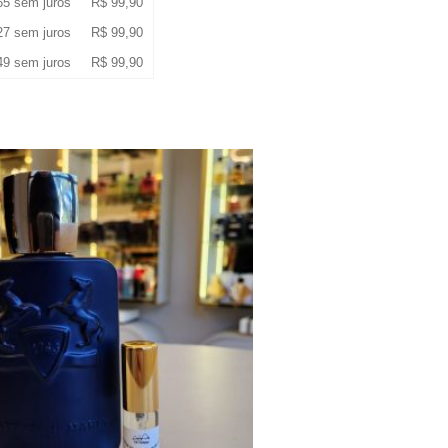
65
sem juros
R$
99,90
27
sem juros
R$
99,90
49
sem juros
R$
99,90