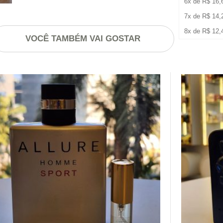
6x de
R$
16,
7x de
R$
14,
8x de
R$
12,
VOCÊ TAMBÉM VAI GOSTAR