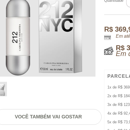
Quantidade
N
E
3
M
q
R$
369,
Em até
R$
3
Em d
PARCEL
1x de
R$
369
2x de
R$
184
3x de
R$
123
4x de
R$
92,
VOCÊ TAMBÉM VAI GOSTAR
5x de
R$
73,