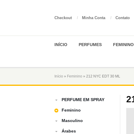
Checkout
/
Minha Conta
/
Contato
INÍCIO
PERFUMES
FEMININO
Início
»
Feminino
» 212 NYC EDT 30 ML
2
PERFUME EM SPRAY
Feminino
Masculino
Árabes