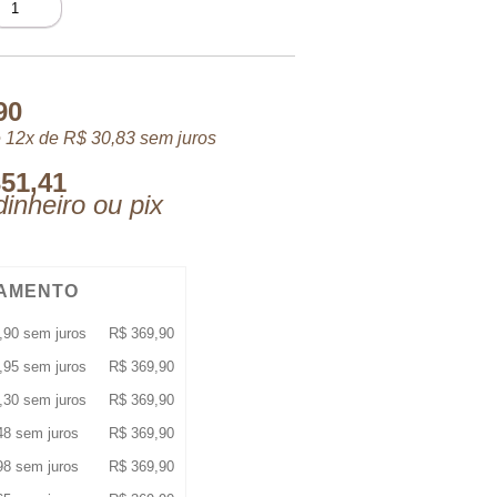
YC
DT
0
L
uantidade
90
 12x de
R$
30,83
sem juros
51,41
inheiro ou pix
AMENTO
,90
sem juros
R$
369,90
,95
sem juros
R$
369,90
,30
sem juros
R$
369,90
48
sem juros
R$
369,90
98
sem juros
R$
369,90