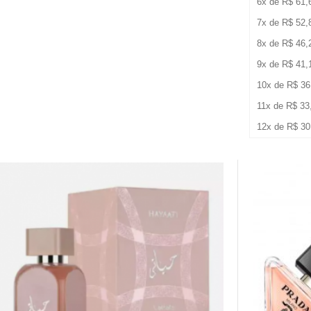
6x de
R$
61,
7x de
R$
52,
8x de
R$
46,
9x de
R$
41,
10x de
R$
36
11x de
R$
33
12x de
R$
30